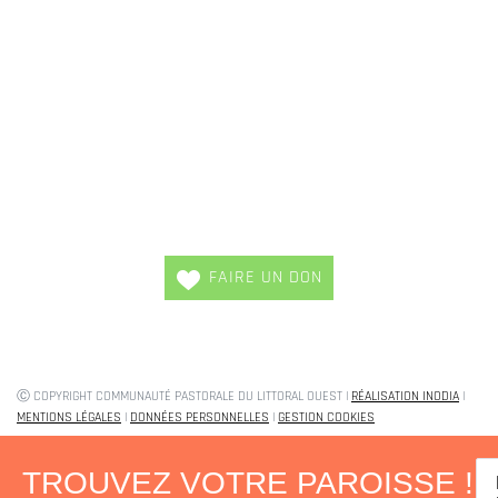
MAISON DIOCÉSAINE SAINT-YVES
MÉDIATHÈQUE DIOCÉSAINE SAINT-YVES
FAIRE UN DON
Ⓒ COPYRIGHT COMMUNAUTÉ PASTORALE DU LITTORAL OUEST |
RÉALISATION INODIA
|
MENTIONS LÉGALES
|
DONNÉES PERSONNELLES
|
GESTION COOKIES
TROUVEZ VOTRE PAROISSE !